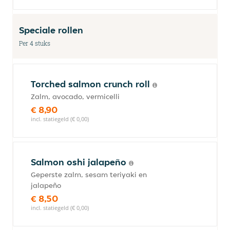
Speciale rollen
Per 4 stuks
Torched salmon crunch roll
Zalm, avocado, vermicelli
€ 8,90
incl. statiegeld (€ 0,00)
Salmon oshi jalapeño
Geperste zalm, sesam teriyaki en
jalapeño
€ 8,50
incl. statiegeld (€ 0,00)