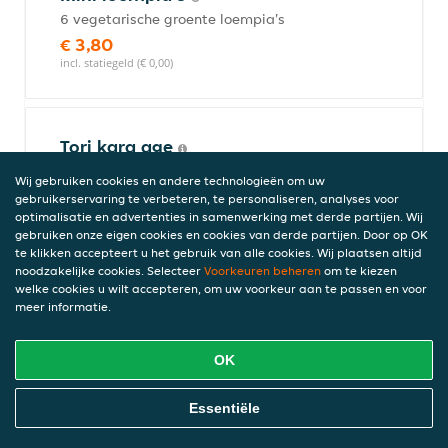
6 vegetarische groente loempia's
€ 3,80
incl. statiegeld (€ 0,00)
Tori kara age
5 krokante kip
Wij gebruiken cookies en andere technologieën om uw
€ 6,20
gebruikerservaring te verbeteren, te personaliseren, analyses voor
incl. statiegeld (€ 0,00)
optimalisatie en advertenties in samenwerking met derde partijen. Wij
gebruiken onze eigen cookies en cookies van derde partijen. Door op OK
te klikken accepteert u het gebruik van alle cookies. Wij plaatsen altijd
noodzakelijke cookies. Selecteer
Voorkeuren beheren
om te kiezen
welke cookies u wilt accepteren, om uw voorkeur aan te passen en voor
Gyoza kip
meer informatie.
5 kip pasteitjes
€ 5,20
OK
incl. statiegeld (€ 0,00)
Online Eten Bestellen
Essentiële