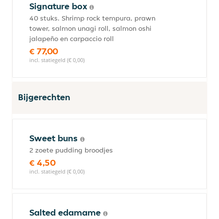
Signature box
40 stuks. Shrimp rock tempura, prawn
tower, salmon unagi roll, salmon oshi
jalapeño en carpaccio roll
€ 77,00
incl. statiegeld (€ 0,00)
Bijgerechten
Sweet buns
2 zoete pudding broodjes
€ 4,50
incl. statiegeld (€ 0,00)
Salted edamame