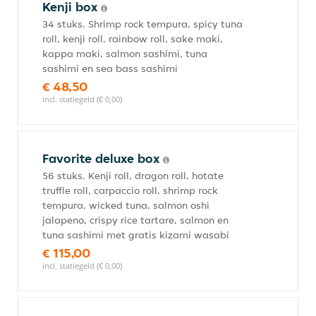
Kenji box
34 stuks. Shrimp rock tempura, spicy tuna
roll, kenji roll, rainbow roll, sake maki,
kappa maki, salmon sashimi, tuna
sashimi en sea bass sashimi
€ 48,50
incl. statiegeld (€ 0,00)
Favorite deluxe box
56 stuks. Kenji roll, dragon roll, hotate
truffle roll, carpaccio roll, shrimp rock
tempura, wicked tuna, salmon oshi
jalapeno, crispy rice tartare, salmon en
tuna sashimi met gratis kizami wasabi
€ 115,00
incl. statiegeld (€ 0,00)