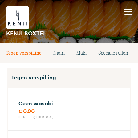
KENJI BOXTEL
Tegen verspilling
Nigiri
Maki
Speciale rollen
Tegen verspilling
Geen wasabi
€ 0,00
incl. statiegeld (€ 0,00)